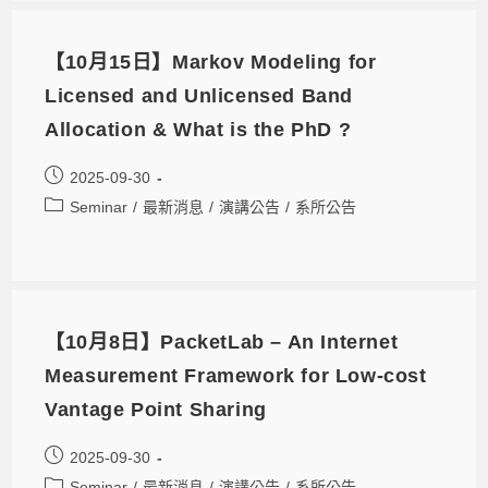
【10月15日】Markov Modeling for
Licensed and Unlicensed Band
Allocation & What is the PhD ?
2025-09-30
Seminar
/
最新消息
/
演講公告
/
系所公告
【10月8日】PacketLab – An Internet
Measurement Framework for Low-cost
Vantage Point Sharing
2025-09-30
Seminar
/
最新消息
/
演講公告
/
系所公告