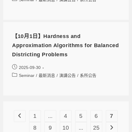
【10月1日】Hardness and
Approximation Algorithms for Balanced
Districting Problems
2025-09-30
Seminar
/
最新消息
/
演講公告
/
系所公告
1
...
4
5
6
7
8
9
10
...
25