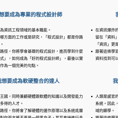
想要成為專業的程式設計師
為資訊工程領域的基本
職能。
在資訊爆炸
哪方面的工作或是研
究，「程式設計」都是你路
留在「資料
。
「資訊」更
路徑，你將學會基礎的
程式設計，進而學到什麼
跟著這條學
式」，如何成為「好的程式設計師」，
最後以實
資料找到可
作為一個完
美的句點。
我想要成為軟硬整合的達人
我
王國，同時兼顧硬體跟軟體的知識以及開發能力
人類是感官
多得的人才。
系統。因此
路徑，你將會了解硬體的運作原理以及系統底層
域的顯學。
對你而言將不再是一個黑盒子，甚至直接進行晶
跟著這條學