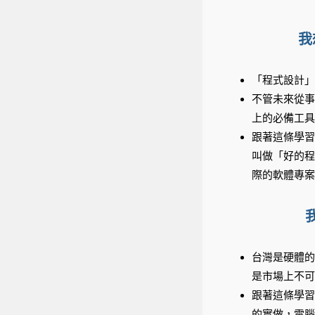
我
「程式設計」
不管未來從事
上的必備工
具
跟著這條學習
叫做「好的
程
際的軟體專案
台灣是硬體的
是市場上不可
跟著這條學習
的實做，電腦