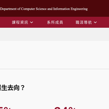
課程資訊
系所成員
職涯導航
職涯發展-職涯進路
業生去向？