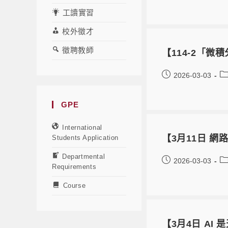
工讀實習
校外徵才
徵聘教師
【114-2「
2026-03-03
GPE
International
【3月11日 
Students Application
Departmental
2026-03-03
Requirements
Course
【3月4日 AI