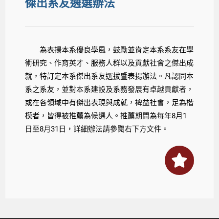
傑出系友遴選辦法
為表揚本系優良學風，鼓勵並肯定本系系友在學
術研究、作育英才、
服務人群以及貢獻社會之傑出成
就，
特訂定本系傑出系友選拔暨表揚辦法。
凡認同本
系之系友，並對本系建設及系務發展有卓越貢獻者，
或在各領域中有傑出表現與成就，裨益社會，足為楷
模者，
皆得被推薦為候選人。
推薦期間為每年8月1
日至8月31日，詳細辦法請參閱右下方文件。