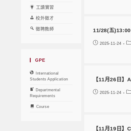
工讀實習
校外徵才
徵聘教師
11/28(五)1
2025-11-24
GPE
International
【11月26日】Adva
Students Application
Departmental
2025-11-24
Requirements
Course
【11月19日】Comm