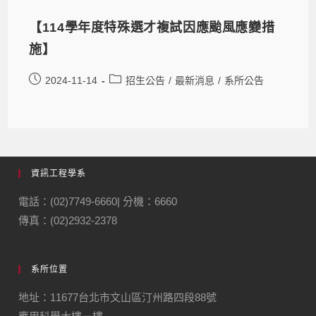
【114學年度特殊選才複試因應颱風應變措
施】
2024-11-14
招生公告
/
最新消息
/
系所公告
資訊工程學系
電話：(02)7749-6660| 分機：6660
傳真：(02)2932-2378
系所位置
地址：11677台北市文山區汀州路四段88號