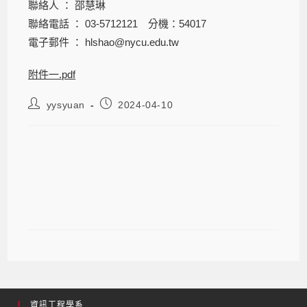
聯絡人 ： 邵慧琳
聯絡電話 ： 03-5712121 分機：54017
電子郵件 ： hlshao@nycu.edu.tw
附件一.pdf
yysyuan
2024-04-10
【研討會】下世代行動通訊垂直應用
示範基地計畫－邁向永續智慧城市第
六代行動通訊網路垂直應用示範基地
資訊工程學系