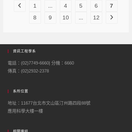
1
...
4
5
6
7
8
9
10
...
12
資訊工程學系
電話：(02)7749-6660| 分機：6660
傳真：(02)2932-2378
系所位置
地址：11677台北市文山區汀州路四段88號
應用科學大樓一樓
相關連結