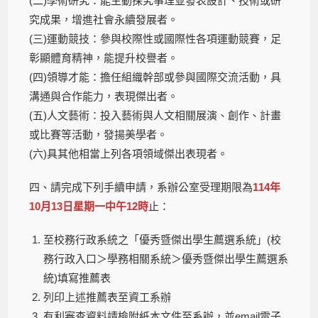
(二)學術研究：能主動探究事理並發表設計、技術或研
究成果，增進社會永續發展者。
(三)運動競技：參與校際性或國際性各項運動競賽，足
彰顯體育精神，能提升校譽者。
(四)領導才能：擔任組織幹部或參與國際交流活動，具
溝通與合作能力，表現傑出者。
(五)人文藝術：投入藝術與人文相關展演、創作、計畫
或比賽等活動，發揚美學者。
(六)具其他相當上列各項領域傑出表現者。
四、請完成下列手續申請，系辦公室受理期限為
114年
10月13日星期一中午12時
止：
至校務行政系統之「優秀暨傑出學生薦選系統」(校
務行政入口＞學務相關系統＞優秀暨傑出學生薦選系
統)填寫推薦表
列印上述推薦表至資工系辦
有利審查資料請檢附紙本文件至系辦，並email電子