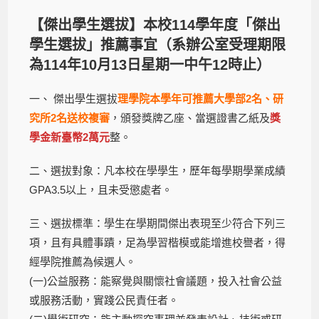
【傑出學生選拔】本校114學年度「傑出
學生選拔」推薦事宜（系辦公室受理期限
為114年10月13日星期一中午12時止）
一、 傑出學生選拔
理學院本學年可推薦大學部2名、研
究所2名送校複審
，頒發獎牌乙座、當選證書乙紙及
獎
學金新臺幣2萬元
整。
二、選拔對象：凡本校在學學生，歷年每學期學業成績
GPA3.5以上，且未受懲處者。
三、選拔標準：學生在學期間傑出表現至少符合下列三
項，且有具體事蹟，足為學習楷模或能增進校譽者，得
經學院推薦為候選人。
(一)公益服務：能察覺與關懷社會議題，投入社會公益
或服務活動，實踐公民責任者。