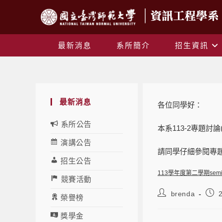
最新消息
系所簡介
招生資訊
最新消息
各位同學好：
系所公告
本系113-2專題討論
演講公告
請同學仔細參閱專
招生公告
113學年度第二學期semi
競賽活動
brenda
榮譽榜
獎學金