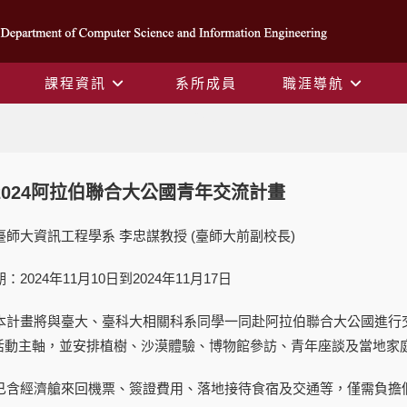
課程資訊
系所成員
職涯導航
Blog
024阿拉伯聯合大公國青年交流計畫
師大資訊工程學系 李忠謀教授 (臺師大前副校長)
2024年11月10日到2024年11月17日
本計畫將與臺大、臺科大相關科系同學一同赴阿拉伯聯合大公國進行
活動主軸，並安排植樹、沙漠體驗、博物館參訪、青年座談及當地家
已含經濟艙來回機票、簽證費用、落地接待食宿及交通等，僅需負擔