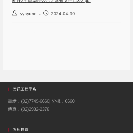
附件2所屬學院公告之審查文件113-2.pdf
yysyuan
2024-04-30
【獎助學金】113學年度第2學期「鼓
勵學生赴境外進修補助」
資訊工程學系
電話：(02)7749-6660| 分機：6660
傳真：(02)2932-2378
系所位置