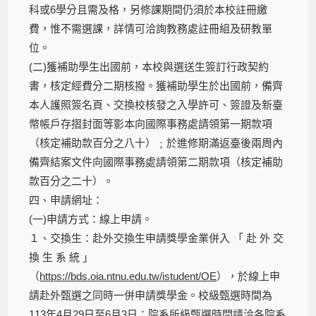
科或6學分且需及格，另修課期間仍須於本校註冊繳
費，惟不需選課，詳情可洽詢教務處註冊組及研教單
位。
(二)獲補助學生出國前，本校與選送生簽訂行政契約
書，核定經費分二期核撥。獲補助學生於出國前，備齊
本人護照簽名頁、交換校核發之入學許可、簽證及新臺
幣帳戶存摺封面等影本向國際事務處請領第一期款項
（核定補助款百分之八十）﹔於進修期滿返臺後兩周內
備齊結案文件向國際事務處請領第二期款項（核定補助
款百分之二十）。
四、申請網址：
(一)申請方式：線上申請。
１、交換生：赴外交換生申請獎學金業併入 「 赴 外 交
換 生 系 統 」
（
https://bds.oia.ntnu.edu.tw/istudent/OE
），於線上申
請赴外甄選之同時一併申請獎學金。校級甄選時間為
113年4月29日至6月3日；院系所級甄選時間請洽各院系