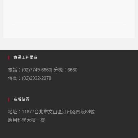
【獎學金】112學年度第2學期宗教研
究獎學金
資訊工程學系
電話：(02)7749-6660| 分機：6660
傳真：(02)2932-2378
系所位置
地址：11677台北市文山區汀州路四段88號
應用科學大樓一樓