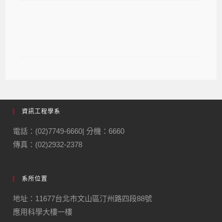
【活動資訊】國科會「2024 GiCS 尋
找資安女婕思」
資訊工程學系
電話：(02)7749-6660| 分機：6660
傳真：(02)2932-2378
系所位置
地址：11677台北市文山區汀州路四段88號
應用科學大樓一樓