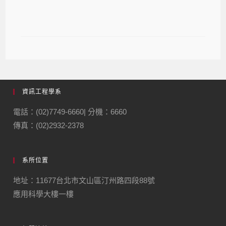
聯繫系辦）
資訊工程學系
電話：(02)7749-6660| 分機：6660
傳真：(02)2932-2378
系所位置
地址：11677台北市文山區汀州路四段88號
應用科學大樓一樓