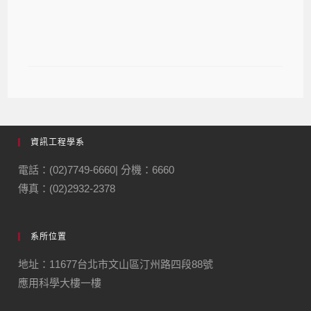
【研討會】第十八屆國際健康資訊管
理研討會
資訊工程學系
電話：(02)7749-6660| 分機：6660
傳真：(02)2932-2378
系所位置
地址：11677台北市文山區汀州路四段88號
應用科學大樓一樓