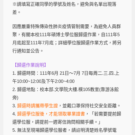
※請填寫正確同學的學號及姓名，避免與名單出現落
差。
因應嚴重特殊傳染性肺炎疫情管制需要，為避免人員群
聚，有關本校111年碩博士學位服歸還作業，自111年5
月底起至111年7月底；詳細學位服歸還作業方式，將另
行通知並公告。
【歸還作業說明】
1. 歸還時間：111年6月 21日～7月 7日每周二.三.四.上
午10:00~12:00及下午2:00~4:00
2. 歸還地點：校本部.文學院大樓.樸105教室(靠游泳館
旁)
3.
歸還時請攜帶學生證
，並戴口罩保持社交安全距離。
4.
歸還學位服後，才能領取畢業證書
，「若需要提前歸
還學位服，請提前一週寄信詢問相關手續。」
5. 無法至現場歸還學位服者，請註明清楚姓名學號電