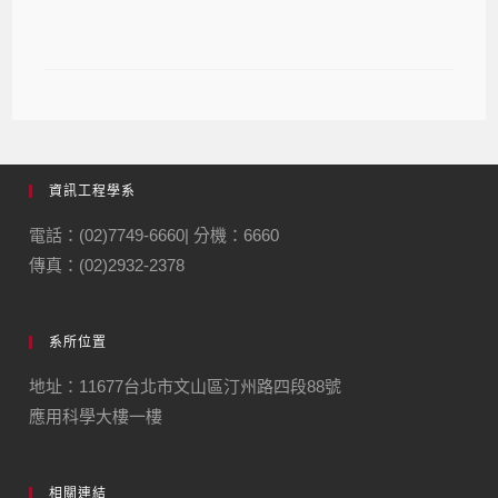
費）
資訊工程學系
電話：(02)7749-6660| 分機：6660
傳真：(02)2932-2378
系所位置
地址：11677台北市文山區汀州路四段88號
應用科學大樓一樓
相關連結