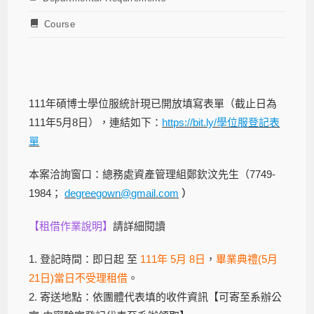
Course
111年碩博士學位服統計現已開放填寫表單（截止日為
111年5月8日），連結如下：
https://bit.ly/學位服登記表
單
本案洽詢窗口：總務處資產管理組鄭欽汶先生（7749-
1984；
degreegown@gmail.com
）
【租借作業說明】
請詳細閱讀
1. 登記時間：即日起 至
111年 5月 8日
，
畢業典禮(5月
21日)當日不受理租借
。
2. 寄送地點：依團體代表填的收件資訊【可寄至系辦公