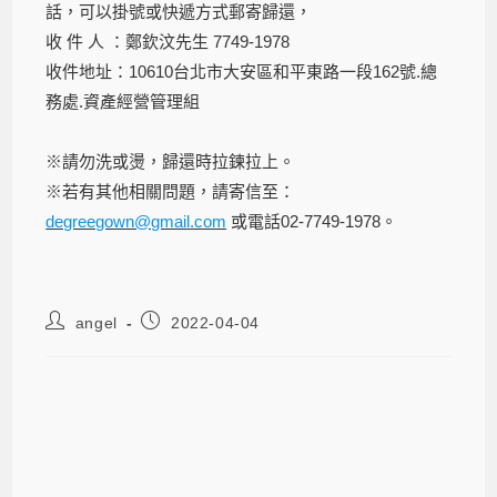
話，可以掛號或快遞方式郵寄歸還，
收 件 人 ：鄭欽汶先生 7749-1978
收件地址：10610台北市大安區和平東路一段162號.總
務處.資產經營管理組
※請勿洗或燙，歸還時拉鍊拉上。
※若有其他相關問題，請寄信至：
degreegown@gmail.com
或電話02-7749-1978。
angel
2022-04-04
【學位服租借】111年碩博士學位服租
借（請有需求的同學逕於111年5月8日
前線上填寫表單；達10人以上免運