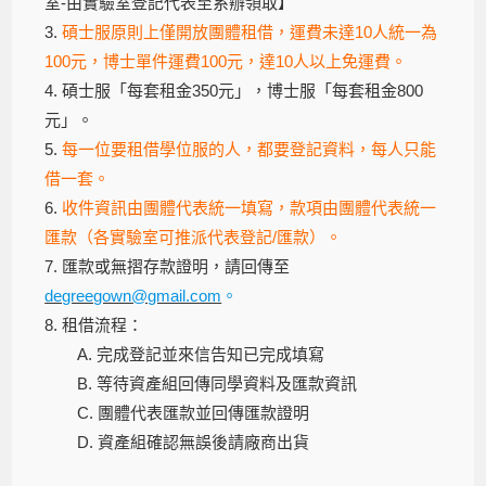
室-由實驗室登記代表至系辦領取】
3.
碩士服原則上僅開放團體租借，運費未達10人統一為
100元，博士單件運費100元，達10人以上免運費。
4. 碩士服「每套租金350元」，博士服「每套租金800
元」。
5.
每一位要租借學位服的人，都要登記資料，每人只能
借一套。
6.
收件資訊由團體代表統一填寫，款項由團體代表統一
匯款（各實驗室可推派代表登記/匯款）。
7. 匯款或無摺存款證明，請回傳至
degreegown@gmail.com
。
8. 租借流程：
A. 完成登記並來信告知已完成填寫
B. 等待資產組回傳同學資料及匯款資訊
C. 團體代表匯款並回傳匯款證明
D. 資產組確認無誤後請廠商出貨