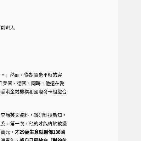
與創辦人
會。」然而，從胡晉豪平時的穿
多來自美國、德國，同時，他還在愛
與香港金融機構和國際發卡組織合
站查詢英文資料，鑽研科技新知。
工系，第一次，他的才能終於被擺
千萬元。
才
29
歲生意就遍佈138
國
台灣青年，
將自己擺放在「對的位