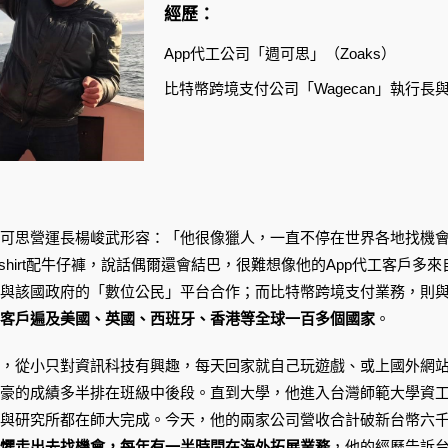
經歷：
App代工公司「週可思」（Zoaks）
比特幣跨境支付公司「Wagecan」執行長
可思營運長楊峻武形容：「他很像獵人，一直不停在世界各地找機
-shirt配牛仔褲，說話偶爾還會結巴，很難想像他的App代工客戶
與該國政府的「數位公民」平台合作；而比特幣跨境支付業務，則
客戶遍及美國、英國、西班牙、香港等全球一百多個國家
。
，從小只對資訊科技有興趣，每天回家就自己玩遊戲、或上國外網
豪的成績多半排在班級中後段。直到大學，他進入台灣師範大學資
與研究所都在師大完成。今天，他的兩家公司營收合計破新台幣六
懼走出去找機會，每年有一半時間在海外拓展業務
，他的經歷告訴